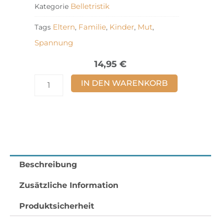
Belletristik
Kategorie
Eltern
Familie
Kinder
Mut
Tags
,
,
,
,
Spannung
14,95
€
Zwei
IN DEN WARENKORB
Mütter
aus
der
Edelsteinstrasse
Menge
Beschreibung
Zusätzliche Information
Produktsicherheit