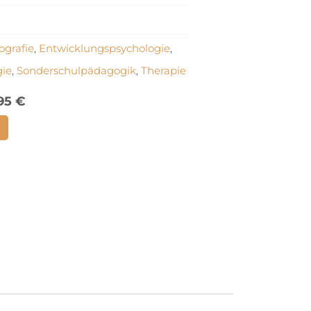
ografie
Entwicklungspsychologie
,
,
gie
Sonderschulpädagogik
Therapie
,
,
,95
€