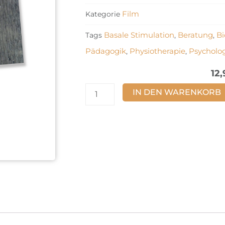
Film
Kategorie
Basale Stimulation
Beratung
Bi
Tags
,
,
Pädagogik
Physiotherapie
Psycholo
,
,
12
Nicht
IN DEN WARENKORB
irgendwann,
sondern
jetzt!
Menge