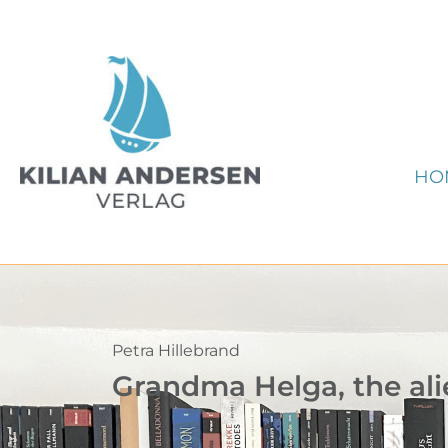
Zum
Inhalt
springen
HO
Petra Hillebrand
Grandma Helga, the al