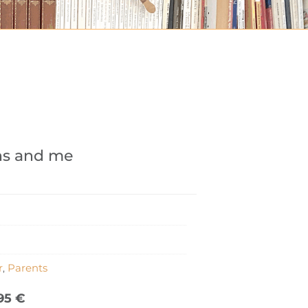
ns and me
r
Parents
,
,95
€