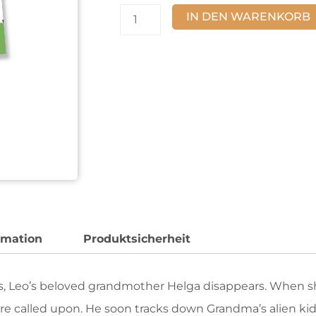
Grandma
IN DEN WARENKORB
Helga,
the
aliens
and
me
[Digital]
Menge
rmation
Produktsicherheit
ars, Leo’s beloved grandmother Helga disappears. When s
 are called upon. He soon tracks down Grandma’s alien ki