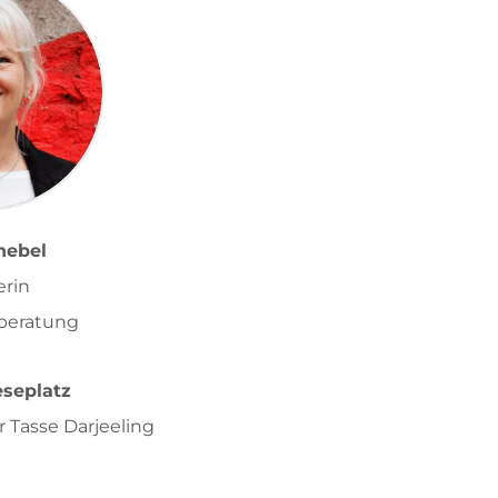
nebel
erin
beratung
eseplatz
r Tasse Darjeeling