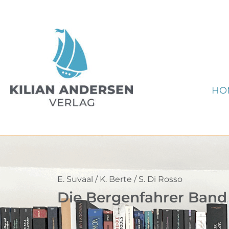
Zum
Inhalt
springen
HO
E. Suvaal / K. Berte / S. Di Rosso
Die Bergenfahrer Band