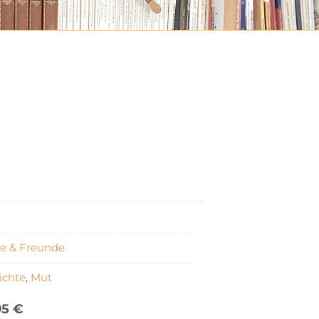
ie & Freunde
ichte
Mut
,
95
€