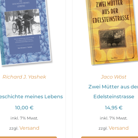
Richard J. Yashek
Jaco Wöst
Zwei Mütter aus de
eschichte meines Lebens
Edelsteinstrasse
10,00
€
14,95
€
inkl. 7% Mwst.
inkl. 7% Mwst.
Versand
Versand
zzgl.
zzgl.