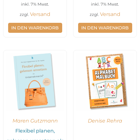
inkl. 7% Mwst.
inkl. 7% Mwst.
Versand
Versand
zzgl.
zzgl.
IN DEN WARENKORB
IN DEN WARENKORB
Preisspanne:
Dieses
29,95 €
Produkt
bis
34,95 €
weist
mehrere
Varianten
auf.
Die
Maren Gutzmann
Denise Rehra
Optionen
Flexibel planen,
können