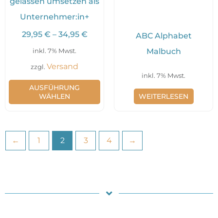
gelassen umsetzen als
auf
Unternehmer:in+
der
29,95
€
–
34,95
€
ABC Alphabet
Produktseite
Malbuch
inkl. 7% Mwst.
gewählt
Versand
zzgl.
werden
inkl. 7% Mwst.
AUSFÜHRUNG
WÄHLEN
WEITERLESEN
←
1
2
3
4
→